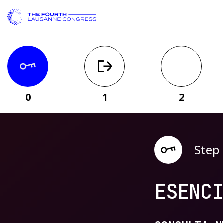
0
1
2
Step
ESENCI