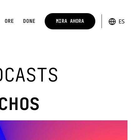
ES
ORE
DONE
MIRA AHORA
DCASTS
CHOS