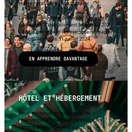
temps nécessaire pour l’obtenir.
La date limite pour demander une lettre
numérique d’invitation est le 22 août 2024.
La date limite pour les exemplaires papier
ou notariés est le 31 juillet 2024.
EN APPRENDRE DAVANTAGE
HÔTEL ET HÉBERGEMENT
Veuillez consulter notre page de
réservation d’hôtel pour connaître les
options d’hébergement que nous