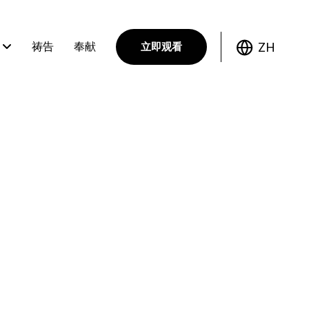
ZH
祷告
奉献
立即观看