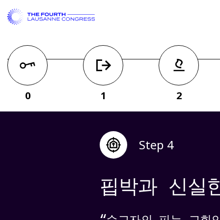
0
1
2
Step 4
핍박과 신실
“순교자의 피는 교회