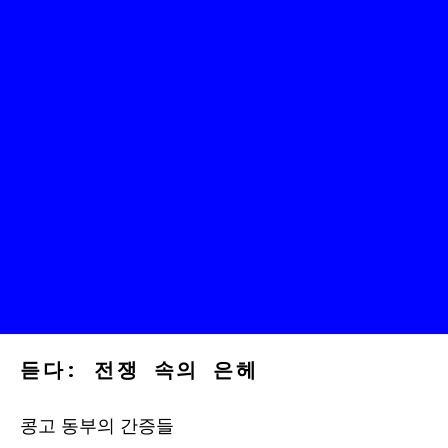
듣다: 전쟁 속의 은헤
콩고 동부의 간증들